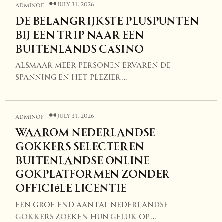
JULY 31, 2026
ADMINOF
De belangrijkste pluspunten
bij een trip naar een
buitenlands casino
Alsmaar meer personen ervaren de
spanning en het plezier…
JULY 31, 2026
ADMINOF
Waarom Nederlandse
gokkers selecteren
buitenlandse online
gokplatformen zonder
officiële licentie
Een groeiend aantal Nederlandse
gokkers zoeken hun geluk op…