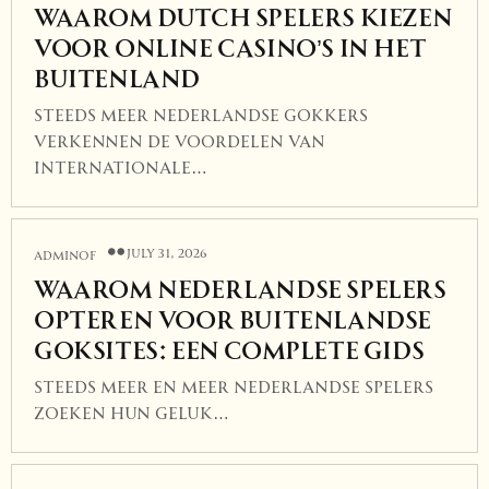
Waarom Dutch spelers kiezen
voor online casino’s in het
buitenland
Steeds meer Nederlandse gokkers
verkennen de voordelen van
internationale…
JULY 31, 2026
ADMINOF
Waarom Nederlandse spelers
opteren voor buitenlandse
goksites: Een complete gids
Steeds meer en meer Nederlandse spelers
zoeken hun geluk…